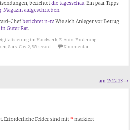
tsendungen, berichtet
die tagesschau
. Ein paar Tipps
og-Magazin aufgeschrieben
.
ecard-Chef
berichtet n-tv
. Wie sich Anleger vor Betrug
r
in Guter Rat
.
igitalisierung im Handwerk
,
E-Auto-Förderung
,
men
,
Sars-Cov-2
,
Wirecard
Kommentar
am 15.12.23
→
t.
Erforderliche Felder sind mit
*
markiert