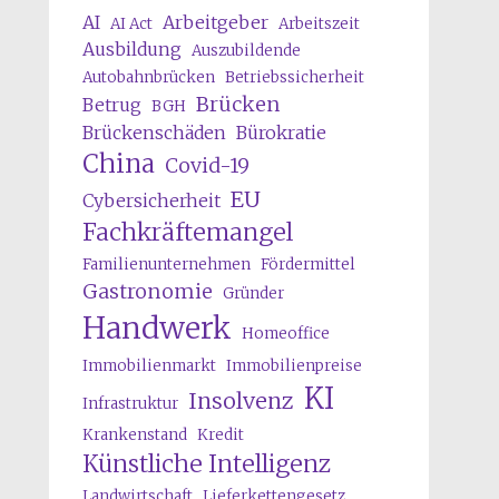
AI
Arbeitgeber
AI Act
Arbeitszeit
Ausbildung
Auszubildende
Autobahnbrücken
Betriebssicherheit
Brücken
Betrug
BGH
Brückenschäden
Bürokratie
China
Covid-19
EU
Cybersicherheit
Fachkräftemangel
Familienunternehmen
Fördermittel
Gastronomie
Gründer
Handwerk
Homeoffice
Immobilienmarkt
Immobilienpreise
KI
Insolvenz
Infrastruktur
Krankenstand
Kredit
Künstliche Intelligenz
Landwirtschaft
Lieferkettengesetz