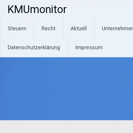
Zum
KMUmonitor
Inhalt
springen
Steuern
Recht
Aktuell
Unternehme
Datenschutzerklärung
Impressum