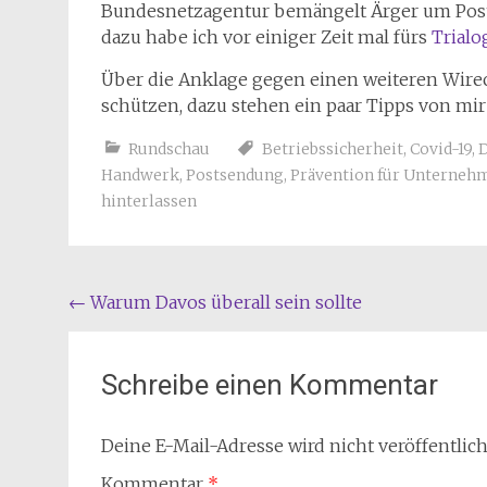
Bundesnetzagentur bemängelt Ärger um Pos
dazu habe ich vor einiger Zeit mal fürs
Trial
Über die Anklage gegen einen weiteren Wir
schützen, dazu stehen ein paar Tipps von mi
Rundschau
Betriebssicherheit
,
Covid-19
,
D
Handwerk
,
Postsendung
,
Prävention für Unterneh
hinterlassen
Beitragsnavigation
←
Warum Davos überall sein sollte
Schreibe einen Kommentar
Deine E-Mail-Adresse wird nicht veröffentlich
Kommentar
*