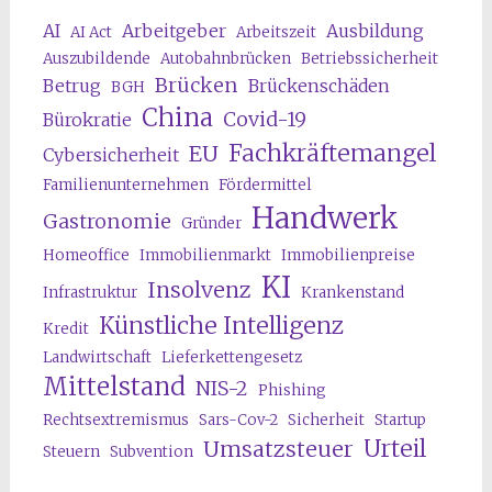
AI
Arbeitgeber
Ausbildung
AI Act
Arbeitszeit
Auszubildende
Autobahnbrücken
Betriebssicherheit
Brücken
Betrug
Brückenschäden
BGH
China
Covid-19
Bürokratie
Fachkräftemangel
EU
Cybersicherheit
Familienunternehmen
Fördermittel
Handwerk
Gastronomie
Gründer
Homeoffice
Immobilienmarkt
Immobilienpreise
KI
Insolvenz
Infrastruktur
Krankenstand
Künstliche Intelligenz
Kredit
Landwirtschaft
Lieferkettengesetz
Mittelstand
NIS-2
Phishing
Rechtsextremismus
Sars-Cov-2
Sicherheit
Startup
Urteil
Umsatzsteuer
Steuern
Subvention