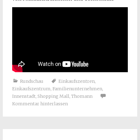
Rundschau
Einkaufszentren
,
Einkaufszentrum
,
Familienunternehmen
,
Innenstadt
,
Shopping Mall
,
Thomann
Kommentar hinterlassen