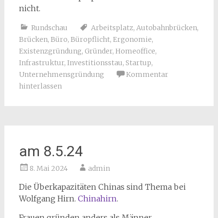
nicht.
Rundschau
Arbeitsplatz
,
Autobahnbrücken
,
Brücken
,
Büro
,
Büropflicht
,
Ergonomie
,
Existenzgründung
,
Gründer
,
Homeoffice
,
Infrastruktur
,
Investitionsstau
,
Startup
,
Unternehmensgründung
Kommentar
hinterlassen
am 8.5.24
8. Mai 2024
admin
Die Überkapazitäten Chinas sind Thema bei
Wolfgang Hirn.
Chinahirn
.
Frauen gründen anders als Männer.