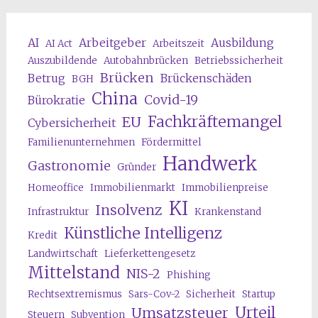
AI
Arbeitgeber
Ausbildung
AI Act
Arbeitszeit
Auszubildende
Autobahnbrücken
Betriebssicherheit
Brücken
Betrug
Brückenschäden
BGH
China
Covid-19
Bürokratie
Fachkräftemangel
EU
Cybersicherheit
Familienunternehmen
Fördermittel
Handwerk
Gastronomie
Gründer
Homeoffice
Immobilienmarkt
Immobilienpreise
KI
Insolvenz
Infrastruktur
Krankenstand
Künstliche Intelligenz
Kredit
Landwirtschaft
Lieferkettengesetz
Mittelstand
NIS-2
Phishing
Rechtsextremismus
Sars-Cov-2
Sicherheit
Startup
Urteil
Umsatzsteuer
Steuern
Subvention