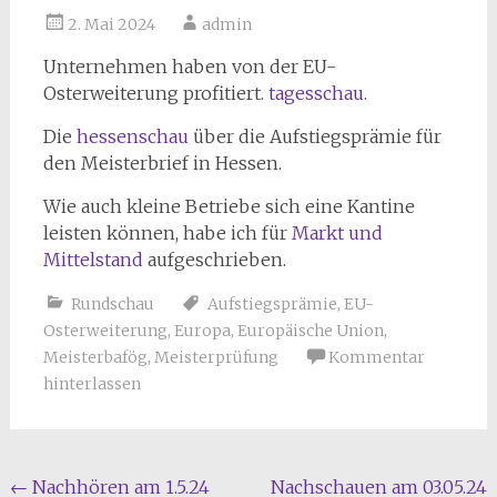
2. Mai 2024
admin
Unternehmen haben von der EU-
Osterweiterung profitiert.
tagesschau
.
Die
hessenschau
über die Aufstiegsprämie für
den Meisterbrief in Hessen.
Wie auch kleine Betriebe sich eine Kantine
leisten können, habe ich für
Markt und
Mittelstand
aufgeschrieben.
Rundschau
Aufstiegsprämie
,
EU-
Osterweiterung
,
Europa
,
Europäische Union
,
Meisterbafög
,
Meisterprüfung
Kommentar
hinterlassen
Beitragsnavigation
←
Nachhören am 1.5.24
Nachschauen am 03.05.24