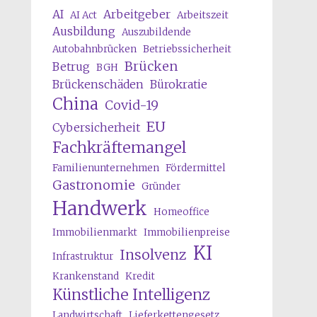
AI
Arbeitgeber
AI Act
Arbeitszeit
Ausbildung
Auszubildende
Autobahnbrücken
Betriebssicherheit
Brücken
Betrug
BGH
Brückenschäden
Bürokratie
China
Covid-19
EU
Cybersicherheit
Fachkräftemangel
Familienunternehmen
Fördermittel
Gastronomie
Gründer
Handwerk
Homeoffice
Immobilienmarkt
Immobilienpreise
KI
Insolvenz
Infrastruktur
Krankenstand
Kredit
Künstliche Intelligenz
Landwirtschaft
Lieferkettengesetz