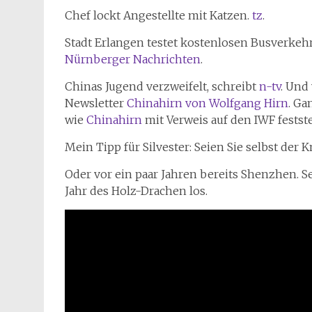
Chef lockt Angestellte mit Katzen.
tz
.
Stadt Erlangen testet kostenlosen Busverkehr
Nürnberger Nachrichten
.
Chinas Jugend verzweifelt, schreibt
n-tv
. Und
Newsletter
Chinahirn von Wolfgang Hirn
. Ga
wie
Chinahirn
mit Verweis auf den IWF feststel
Mein Tipp für Silvester: Seien Sie selbst der K
Oder vor ein paar Jahren bereits Shenzhen. 
Jahr des Holz-Drachen los.