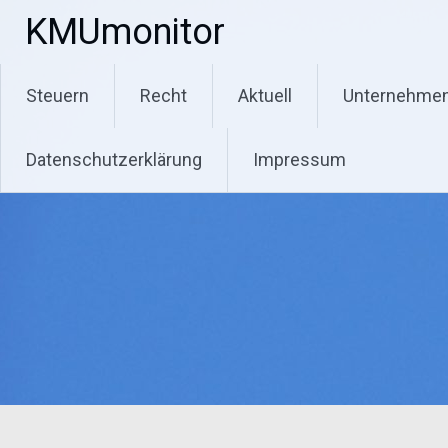
Zum
KMUmonitor
Inhalt
springen
Steuern
Recht
Aktuell
Unternehme
Datenschutzerklärung
Impressum