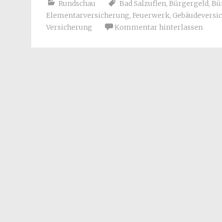
Rundschau
Bad Salzuflen
,
Bürgergeld
,
Bü
Elementarversicherung
,
Feuerwerk
,
Gebäudeversi
Versicherung
Kommentar hinterlassen