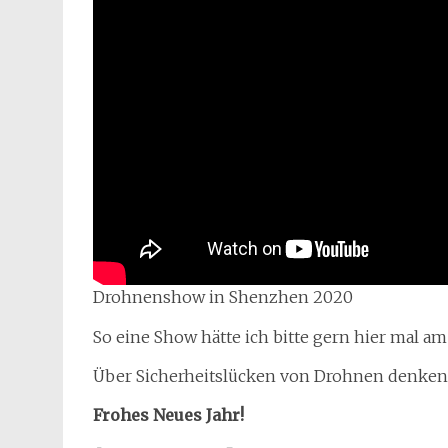
Drohnenshow in Shenzhen 2020
So eine Show hätte ich bitte gern hier mal a
Über Sicherheitslücken von Drohnen denken 
Frohes Neues Jahr!