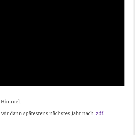
m Himmel.
wir dann spätestens nächstes Jahr nach.
zdf
.