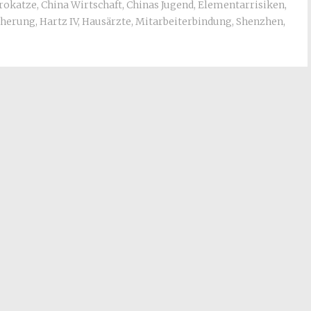
rokatze
,
China Wirtschaft
,
Chinas Jugend
,
Elementarrisiken
,
cherung
,
Hartz IV
,
Hausärzte
,
Mitarbeiterbindung
,
Shenzhen
,