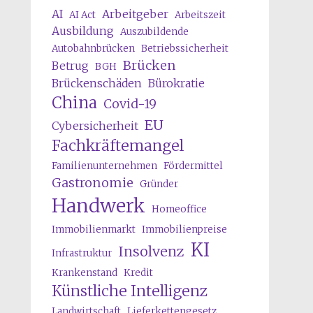
AI
Arbeitgeber
AI Act
Arbeitszeit
Ausbildung
Auszubildende
Autobahnbrücken
Betriebssicherheit
Brücken
Betrug
BGH
Brückenschäden
Bürokratie
China
Covid-19
EU
Cybersicherheit
Fachkräftemangel
Familienunternehmen
Fördermittel
Gastronomie
Gründer
Handwerk
Homeoffice
Immobilienmarkt
Immobilienpreise
KI
Insolvenz
Infrastruktur
Krankenstand
Kredit
Künstliche Intelligenz
Landwirtschaft
Lieferkettengesetz