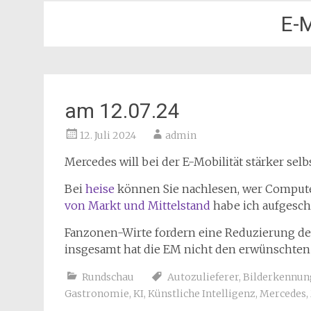
E-M
am 12.07.24
12. Juli 2024
admin
Mercedes will bei der E-Mobilität stärker selb
Bei
heise
können Sie nachlesen, wer Computer
von Markt und Mittelstand
habe ich aufgesch
Fanzonen-Wirte fordern eine Reduzierung de
insgesamt hat die EM nicht den erwünschte
Rundschau
Autozulieferer
,
Bilderkennun
Gastronomie
,
KI
,
Künstliche Intelligenz
,
Mercedes
,