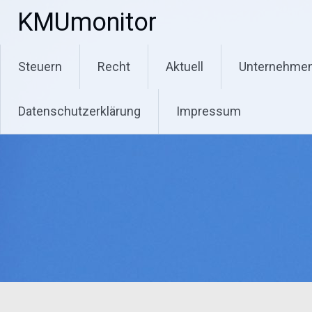
Zum
KMUmonitor
Inhalt
springen
Steuern
Recht
Aktuell
Unternehme
Datenschutzerklärung
Impressum