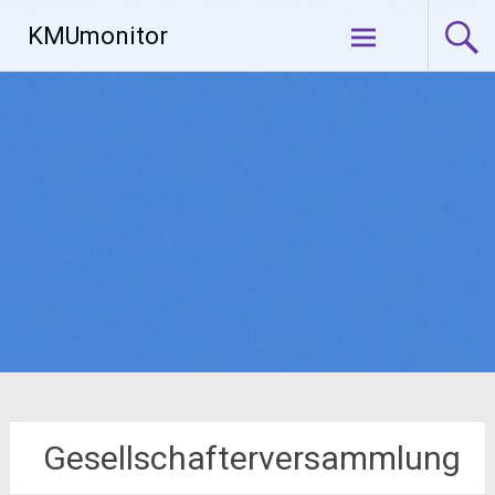
Zum
KMUmonitor
Inhalt
springen
Gesellschafterversammlung