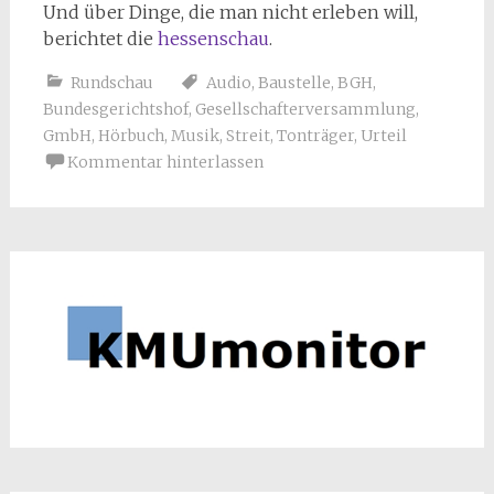
Und über Dinge, die man nicht erleben will,
berichtet die
hessenschau
.
Rundschau
Audio
,
Baustelle
,
BGH
,
Bundesgerichtshof
,
Gesellschafterversammlung
,
GmbH
,
Hörbuch
,
Musik
,
Streit
,
Tonträger
,
Urteil
Kommentar hinterlassen