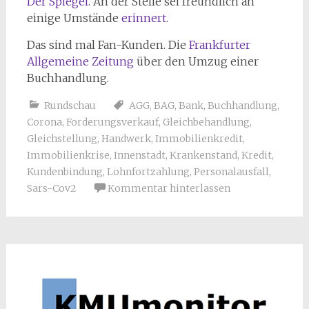
Der Spiegel
. An der Stelle sei freundlich an
einige Umstände
erinnert
.
Das sind mal Fan-Kunden. Die
Frankfurter
Allgemeine Zeitung
über den Umzug einer
Buchhandlung.
Rundschau
AGG
,
BAG
,
Bank
,
Buchhandlung
,
Corona
,
Forderungsverkauf
,
Gleichbehandlung
,
Gleichstellung
,
Handwerk
,
Immobilienkredit
,
Immobilienkrise
,
Innenstadt
,
Krankenstand
,
Kredit
,
Kundenbindung
,
Lohnfortzahlung
,
Personalausfall
,
Sars-Cov2
Kommentar hinterlassen