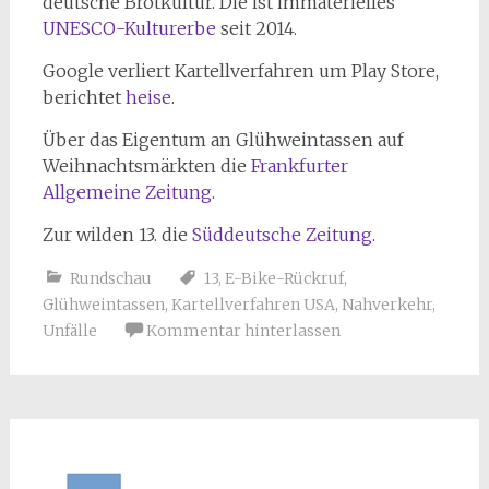
deutsche Brotkultur. Die ist immaterielles
UNESCO-Kulturerbe
seit 2014.
Google verliert Kartellverfahren um Play Store,
berichtet
heise
.
Über das Eigentum an Glühweintassen auf
Weihnachtsmärkten die
Frankfurter
Allgemeine Zeitung
.
Zur wilden 13. die
Süddeutsche Zeitung
.
Rundschau
13
,
E-Bike-Rückruf
,
Glühweintassen
,
Kartellverfahren USA
,
Nahverkehr
,
Unfälle
Kommentar hinterlassen