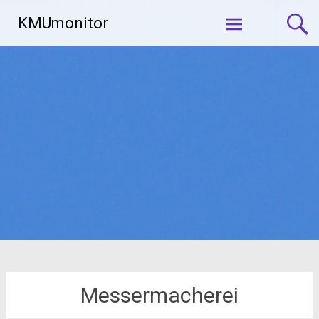
Zum
KMUmonitor
Inhalt
springen
Messermacherei