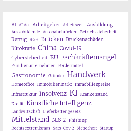
AI
Arbeitgeber
Ausbildung
AI Act
Arbeitszeit
Auszubildende
Autobahnbrücken
Betriebssicherheit
Brücken
Betrug
Brückenschäden
BGH
China
Covid-19
Bürokratie
Fachkräftemangel
EU
Cybersicherheit
Familienunternehmen
Fördermittel
Handwerk
Gastronomie
Gründer
Homeoffice
Immobilienmarkt
Immobilienpreise
KI
Insolvenz
Infrastruktur
Krankenstand
Künstliche Intelligenz
Kredit
Landwirtschaft
Lieferkettengesetz
Mittelstand
NIS-2
Phishing
Rechtsextremismus
Sars-Cov-2
Sicherheit
Startup