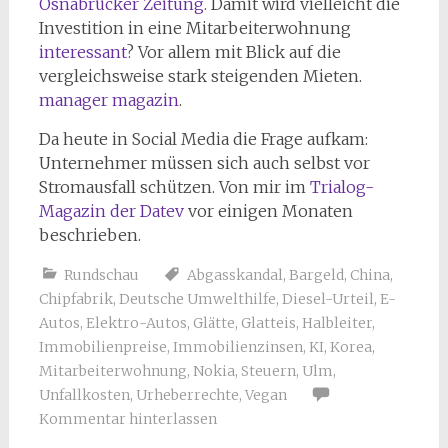
Osnabrücker Zeitung
. Damit wird vielleicht die
Investition in eine Mitarbeiterwohnung
interessant
? Vor allem mit Blick auf die
vergleichsweise stark steigenden Mieten.
manager magazin
.
Da heute in Social Media die Frage aufkam:
Unternehmer müssen sich auch selbst vor
Stromausfall schützen. Von mir im
Trialog-
Magazin der Datev
vor einigen Monaten
beschrieben.
Rundschau
Abgasskandal
,
Bargeld
,
China
,
Chipfabrik
,
Deutsche Umwelthilfe
,
Diesel-Urteil
,
E-
Autos
,
Elektro-Autos
,
Glätte
,
Glatteis
,
Halbleiter
,
Immobilienpreise
,
Immobilienzinsen
,
KI
,
Korea
,
Mitarbeiterwohnung
,
Nokia
,
Steuern
,
Ulm
,
Unfallkosten
,
Urheberrechte
,
Vegan
Kommentar hinterlassen