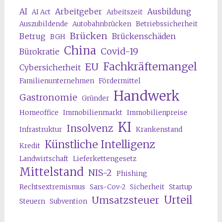
AI
Arbeitgeber
Ausbildung
AI Act
Arbeitszeit
Auszubildende
Autobahnbrücken
Betriebssicherheit
Brücken
Betrug
Brückenschäden
BGH
China
Covid-19
Bürokratie
Fachkräftemangel
EU
Cybersicherheit
Familienunternehmen
Fördermittel
Handwerk
Gastronomie
Gründer
Homeoffice
Immobilienmarkt
Immobilienpreise
KI
Insolvenz
Infrastruktur
Krankenstand
Künstliche Intelligenz
Kredit
Landwirtschaft
Lieferkettengesetz
Mittelstand
NIS-2
Phishing
Rechtsextremismus
Sars-Cov-2
Sicherheit
Startup
Urteil
Umsatzsteuer
Steuern
Subvention