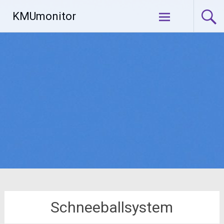
Zum
KMUmonitor
Inhalt
springen
Schneeballsystem