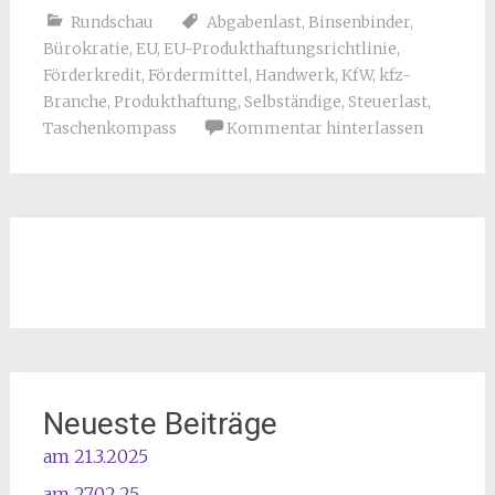
Rundschau
Abgabenlast
,
Binsenbinder
,
Bürokratie
,
EU
,
EU-Produkthaftungsrichtlinie
,
Förderkredit
,
Fördermittel
,
Handwerk
,
KfW
,
kfz-
Branche
,
Produkthaftung
,
Selbständige
,
Steuerlast
,
Taschenkompass
Kommentar hinterlassen
Neueste Beiträge
am 21.3.2025
am 27.02.25