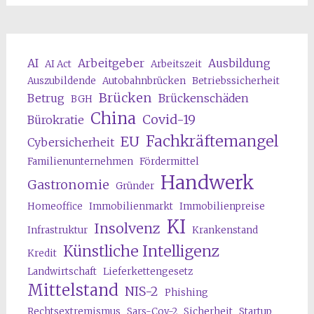
AI
Arbeitgeber
Ausbildung
AI Act
Arbeitszeit
Auszubildende
Autobahnbrücken
Betriebssicherheit
Brücken
Betrug
Brückenschäden
BGH
China
Covid-19
Bürokratie
Fachkräftemangel
EU
Cybersicherheit
Familienunternehmen
Fördermittel
Handwerk
Gastronomie
Gründer
Homeoffice
Immobilienmarkt
Immobilienpreise
KI
Insolvenz
Infrastruktur
Krankenstand
Künstliche Intelligenz
Kredit
Landwirtschaft
Lieferkettengesetz
Mittelstand
NIS-2
Phishing
Rechtsextremismus
Sars-Cov-2
Sicherheit
Startup