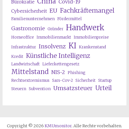
China
Covid-19
Bürokratie
Fachkräftemangel
EU
Cybersicherheit
Familienunternehmen
Fördermittel
Handwerk
Gastronomie
Gründer
Homeoffice
Immobilienmarkt
Immobilienpreise
KI
Insolvenz
Infrastruktur
Krankenstand
Künstliche Intelligenz
Kredit
Landwirtschaft
Lieferkettengesetz
Mittelstand
NIS-2
Phishing
Rechtsextremismus
Sars-Cov-2
Sicherheit
Startup
Urteil
Umsatzsteuer
Steuern
Subvention
Copyright © 2026
KMUmonitor
. Alle Rechte vorbehalten.