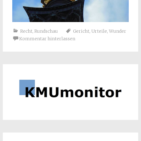
Recht
,
Rundschau
Gericht
,
Urteile
,
Wunder
Kommentar hinterlassen