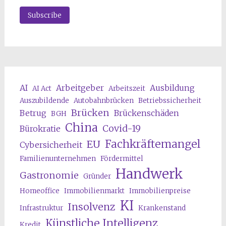
AI
Arbeitgeber
Ausbildung
AI Act
Arbeitszeit
Auszubildende
Autobahnbrücken
Betriebssicherheit
Brücken
Betrug
Brückenschäden
BGH
China
Covid-19
Bürokratie
Fachkräftemangel
EU
Cybersicherheit
Familienunternehmen
Fördermittel
Handwerk
Gastronomie
Gründer
Homeoffice
Immobilienmarkt
Immobilienpreise
KI
Insolvenz
Infrastruktur
Krankenstand
Künstliche Intelligenz
Kredit