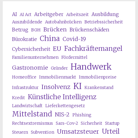
AI
Arbeitgeber
Ausbildung
AI Act
Arbeitszeit
Auszubildende
Autobahnbrücken
Betriebssicherheit
Brücken
Betrug
Brückenschäden
BGH
China
Covid-19
Bürokratie
Fachkräftemangel
EU
Cybersicherheit
Familienunternehmen
Fördermittel
Handwerk
Gastronomie
Gründer
Homeoffice
Immobilienmarkt
Immobilienpreise
KI
Insolvenz
Infrastruktur
Krankenstand
Künstliche Intelligenz
Kredit
Landwirtschaft
Lieferkettengesetz
Mittelstand
NIS-2
Phishing
Rechtsextremismus
Sars-Cov-2
Sicherheit
Startup
Urteil
Umsatzsteuer
Steuern
Subvention