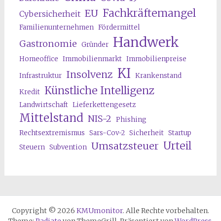
Fachkräftemangel
EU
Cybersicherheit
Familienunternehmen
Fördermittel
Handwerk
Gastronomie
Gründer
Homeoffice
Immobilienmarkt
Immobilienpreise
KI
Insolvenz
Infrastruktur
Krankenstand
Künstliche Intelligenz
Kredit
Landwirtschaft
Lieferkettengesetz
Mittelstand
NIS-2
Phishing
Rechtsextremismus
Sars-Cov-2
Sicherheit
Startup
Urteil
Umsatzsteuer
Steuern
Subvention
Copyright © 2026
KMUmonitor
. Alle Rechte vorbehalten.
Theme:
Radiate
von ThemeGrill. Präsentiert von
WordPress
.