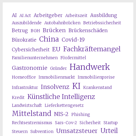
AI
Arbeitgeber
Ausbildung
AI Act
Arbeitszeit
Auszubildende
Autobahnbrücken
Betriebssicherheit
Brücken
Betrug
Brückenschäden
BGH
China
Covid-19
Bürokratie
Fachkräftemangel
EU
Cybersicherheit
Familienunternehmen
Fördermittel
Handwerk
Gastronomie
Gründer
Homeoffice
Immobilienmarkt
Immobilienpreise
KI
Insolvenz
Infrastruktur
Krankenstand
Künstliche Intelligenz
Kredit
Landwirtschaft
Lieferkettengesetz
Mittelstand
NIS-2
Phishing
Rechtsextremismus
Sars-Cov-2
Sicherheit
Startup
Urteil
Umsatzsteuer
Steuern
Subvention