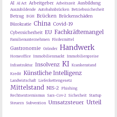
AI
Arbeitgeber
Ausbildung
AI Act
Arbeitszeit
Auszubildende
Autobahnbrücken
Betriebssicherheit
Brücken
Betrug
Brückenschäden
BGH
China
Covid-19
Bürokratie
Fachkräftemangel
EU
Cybersicherheit
Familienunternehmen
Fördermittel
Handwerk
Gastronomie
Gründer
Homeoffice
Immobilienmarkt
Immobilienpreise
KI
Insolvenz
Infrastruktur
Krankenstand
Künstliche Intelligenz
Kredit
Landwirtschaft
Lieferkettengesetz
Mittelstand
NIS-2
Phishing
Rechtsextremismus
Sars-Cov-2
Sicherheit
Startup
Urteil
Umsatzsteuer
Steuern
Subvention