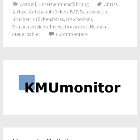
Aktuell
,
Unternehmensführung
Abriss
,
Altlast
,
Autobahnbrücken
,
BAP
,
Bauindustrie
,
Brücken
,
Brückenabriss
,
Brückenbau
,
Brückenschäden
,
Investitionsruine
,
Neubau
,
Steuerzahler
3 Kommentare