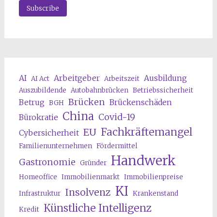
AI
Arbeitgeber
Ausbildung
AI Act
Arbeitszeit
Auszubildende
Autobahnbrücken
Betriebssicherheit
Brücken
Betrug
Brückenschäden
BGH
China
Covid-19
Bürokratie
Fachkräftemangel
EU
Cybersicherheit
Familienunternehmen
Fördermittel
Handwerk
Gastronomie
Gründer
Homeoffice
Immobilienmarkt
Immobilienpreise
KI
Insolvenz
Infrastruktur
Krankenstand
Künstliche Intelligenz
Kredit