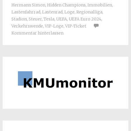
Hermann Simon
,
Hidden Champions
,
Immobilien
,
Lastenfahrrad
,
Lastenrad
,
Loge
,
Regionalliga
,
Stadion
,
Steuer
,
Tesla
,
UEFA
,
UEFA Euro 2024
,
Verkehrswende
,
VIP-Loge
,
VIP-Ticket
Kommentar hinterlassen