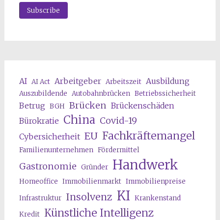
AI
Arbeitgeber
Ausbildung
AI Act
Arbeitszeit
Auszubildende
Autobahnbrücken
Betriebssicherheit
Brücken
Betrug
Brückenschäden
BGH
China
Covid-19
Bürokratie
Fachkräftemangel
EU
Cybersicherheit
Familienunternehmen
Fördermittel
Handwerk
Gastronomie
Gründer
Homeoffice
Immobilienmarkt
Immobilienpreise
KI
Insolvenz
Infrastruktur
Krankenstand
Künstliche Intelligenz
Kredit