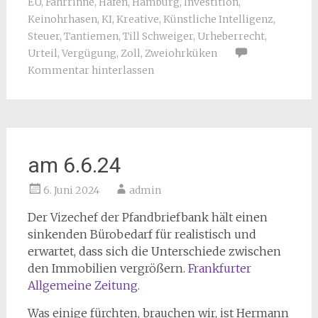
EU
,
Fahrrinne
,
Hafen
,
Hamburg
,
Investition
,
Keinohrhasen
,
KI
,
Kreative
,
Künstliche Intelligenz
,
Steuer
,
Tantiemen
,
Till Schweiger
,
Urheberrecht
,
Urteil
,
Vergügung
,
Zoll
,
Zweiohrküken
Kommentar hinterlassen
am 6.6.24
6. Juni 2024
admin
Der Vizechef der Pfandbriefbank hält einen
sinkenden Bürobedarf für realistisch und
erwartet, dass sich die Unterschiede zwischen
den Immobilien vergrößern.
Frankfurter
Allgemeine Zeitung
.
Was einige fürchten, brauchen wir, ist Hermann