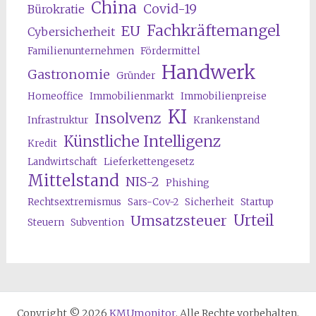
China
Covid-19
Bürokratie
Fachkräftemangel
EU
Cybersicherheit
Familienunternehmen
Fördermittel
Handwerk
Gastronomie
Gründer
Homeoffice
Immobilienmarkt
Immobilienpreise
KI
Insolvenz
Infrastruktur
Krankenstand
Künstliche Intelligenz
Kredit
Landwirtschaft
Lieferkettengesetz
Mittelstand
NIS-2
Phishing
Rechtsextremismus
Sars-Cov-2
Sicherheit
Startup
Urteil
Umsatzsteuer
Steuern
Subvention
Copyright © 2026
KMUmonitor
. Alle Rechte vorbehalten.