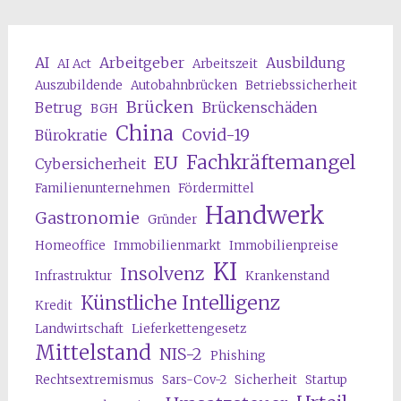
AI
Arbeitgeber
Ausbildung
AI Act
Arbeitszeit
Auszubildende
Autobahnbrücken
Betriebssicherheit
Brücken
Betrug
Brückenschäden
BGH
China
Covid-19
Bürokratie
Fachkräftemangel
EU
Cybersicherheit
Familienunternehmen
Fördermittel
Handwerk
Gastronomie
Gründer
Homeoffice
Immobilienmarkt
Immobilienpreise
KI
Insolvenz
Infrastruktur
Krankenstand
Künstliche Intelligenz
Kredit
Landwirtschaft
Lieferkettengesetz
Mittelstand
NIS-2
Phishing
Rechtsextremismus
Sars-Cov-2
Sicherheit
Startup