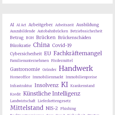
AI
Arbeitgeber
Ausbildung
AI Act
Arbeitszeit
Auszubildende
Autobahnbrücken
Betriebssicherheit
Brücken
Betrug
Brückenschäden
BGH
China
Covid-19
Bürokratie
Fachkräftemangel
EU
Cybersicherheit
Familienunternehmen
Fördermittel
Handwerk
Gastronomie
Gründer
Homeoffice
Immobilienmarkt
Immobilienpreise
KI
Insolvenz
Infrastruktur
Krankenstand
Künstliche Intelligenz
Kredit
Landwirtschaft
Lieferkettengesetz
Mittelstand
NIS-2
Phishing