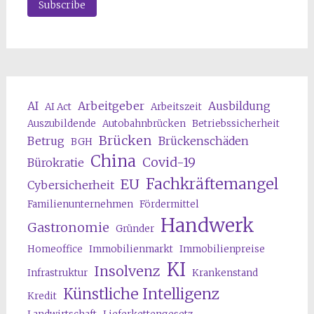
AI
Arbeitgeber
Ausbildung
AI Act
Arbeitszeit
Auszubildende
Autobahnbrücken
Betriebssicherheit
Brücken
Betrug
Brückenschäden
BGH
China
Covid-19
Bürokratie
Fachkräftemangel
EU
Cybersicherheit
Familienunternehmen
Fördermittel
Handwerk
Gastronomie
Gründer
Homeoffice
Immobilienmarkt
Immobilienpreise
KI
Insolvenz
Infrastruktur
Krankenstand
Künstliche Intelligenz
Kredit