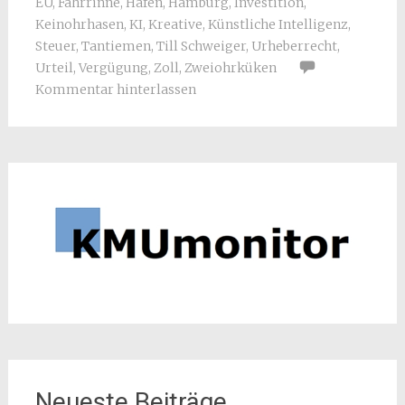
EU
,
Fahrrinne
,
Hafen
,
Hamburg
,
Investition
,
Keinohrhasen
,
KI
,
Kreative
,
Künstliche Intelligenz
,
Steuer
,
Tantiemen
,
Till Schweiger
,
Urheberrecht
,
Urteil
,
Vergügung
,
Zoll
,
Zweiohrküken
Kommentar hinterlassen
Neueste Beiträge