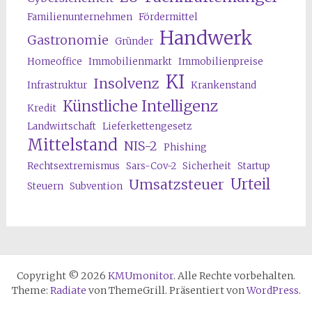
Familienunternehmen
Fördermittel
Handwerk
Gastronomie
Gründer
Homeoffice
Immobilienmarkt
Immobilienpreise
KI
Insolvenz
Infrastruktur
Krankenstand
Künstliche Intelligenz
Kredit
Landwirtschaft
Lieferkettengesetz
Mittelstand
NIS-2
Phishing
Rechtsextremismus
Sars-Cov-2
Sicherheit
Startup
Urteil
Umsatzsteuer
Steuern
Subvention
Copyright © 2026
KMUmonitor
. Alle Rechte vorbehalten.
Theme:
Radiate
von ThemeGrill. Präsentiert von
WordPress
.