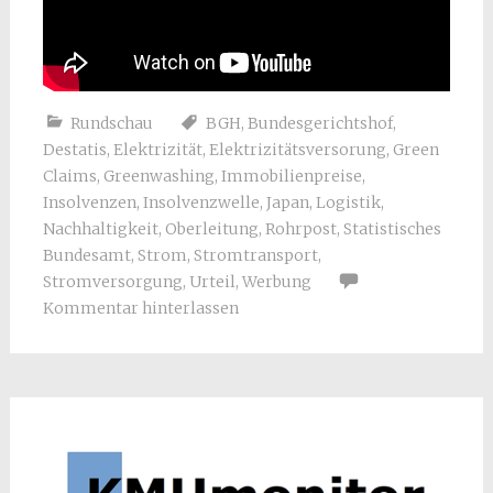
Rundschau
BGH
,
Bundesgerichtshof
,
Destatis
,
Elektrizität
,
Elektrizitätsversorung
,
Green
Claims
,
Greenwashing
,
Immobilienpreise
,
Insolvenzen
,
Insolvenzwelle
,
Japan
,
Logistik
,
Nachhaltigkeit
,
Oberleitung
,
Rohrpost
,
Statistisches
Bundesamt
,
Strom
,
Stromtransport
,
Stromversorgung
,
Urteil
,
Werbung
Kommentar hinterlassen