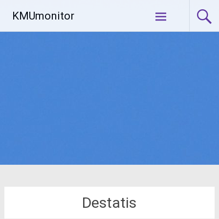
Zum
KMUmonitor
Inhalt
springen
Destatis