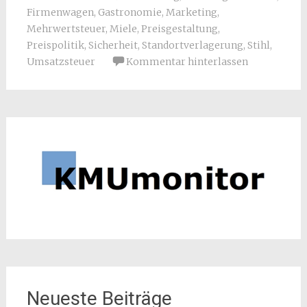
Firmenwagen
,
Gastronomie
,
Marketing
,
Mehrwertsteuer
,
Miele
,
Preisgestaltung
,
Preispolitik
,
Sicherheit
,
Standortverlagerung
,
Stihl
,
Umsatzsteuer
Kommentar hinterlassen
Neueste Beiträge