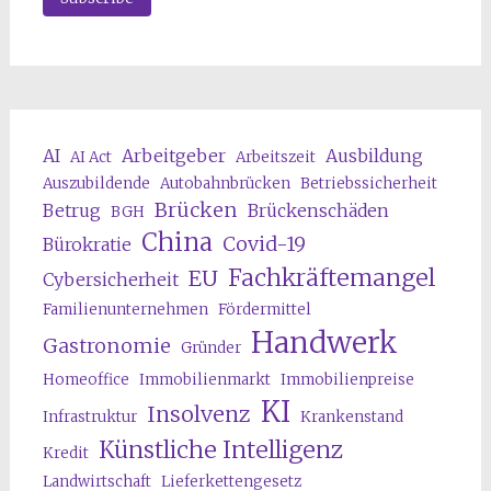
AI
Arbeitgeber
Ausbildung
AI Act
Arbeitszeit
Auszubildende
Autobahnbrücken
Betriebssicherheit
Brücken
Betrug
Brückenschäden
BGH
China
Covid-19
Bürokratie
Fachkräftemangel
EU
Cybersicherheit
Familienunternehmen
Fördermittel
Handwerk
Gastronomie
Gründer
Homeoffice
Immobilienmarkt
Immobilienpreise
KI
Insolvenz
Infrastruktur
Krankenstand
Künstliche Intelligenz
Kredit
Landwirtschaft
Lieferkettengesetz