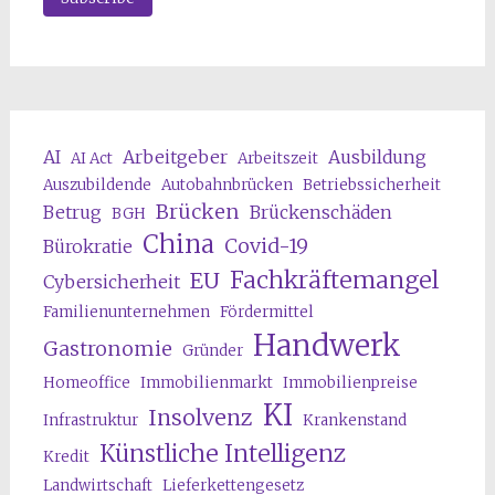
AI
Arbeitgeber
Ausbildung
AI Act
Arbeitszeit
Auszubildende
Autobahnbrücken
Betriebssicherheit
Brücken
Betrug
Brückenschäden
BGH
China
Covid-19
Bürokratie
Fachkräftemangel
EU
Cybersicherheit
Familienunternehmen
Fördermittel
Handwerk
Gastronomie
Gründer
Homeoffice
Immobilienmarkt
Immobilienpreise
KI
Insolvenz
Infrastruktur
Krankenstand
Künstliche Intelligenz
Kredit
Landwirtschaft
Lieferkettengesetz