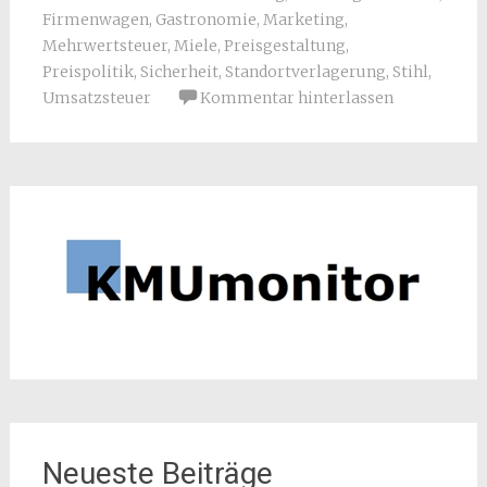
Firmenwagen
,
Gastronomie
,
Marketing
,
Mehrwertsteuer
,
Miele
,
Preisgestaltung
,
Preispolitik
,
Sicherheit
,
Standortverlagerung
,
Stihl
,
Umsatzsteuer
Kommentar hinterlassen
Neueste Beiträge