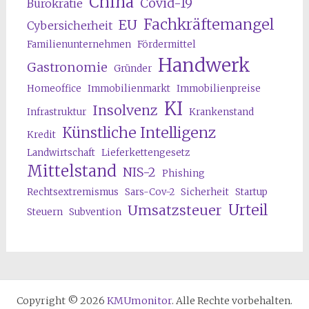
China
Covid-19
Bürokratie
Fachkräftemangel
EU
Cybersicherheit
Familienunternehmen
Fördermittel
Handwerk
Gastronomie
Gründer
Homeoffice
Immobilienmarkt
Immobilienpreise
KI
Insolvenz
Infrastruktur
Krankenstand
Künstliche Intelligenz
Kredit
Landwirtschaft
Lieferkettengesetz
Mittelstand
NIS-2
Phishing
Rechtsextremismus
Sars-Cov-2
Sicherheit
Startup
Urteil
Umsatzsteuer
Steuern
Subvention
Copyright © 2026
KMUmonitor
. Alle Rechte vorbehalten.