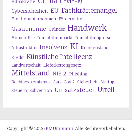
China
Covid-19
Bürokratie
Fachkräftemangel
EU
Cybersicherheit
Familienunternehmen
Fördermittel
Handwerk
Gastronomie
Gründer
Homeoffice
Immobilienmarkt
Immobilienpreise
KI
Insolvenz
Infrastruktur
Krankenstand
Künstliche Intelligenz
Kredit
Landwirtschaft
Lieferkettengesetz
Mittelstand
NIS-2
Phishing
Rechtsextremismus
Sars-Cov-2
Sicherheit
Startup
Urteil
Umsatzsteuer
Steuern
Subvention
Copyright © 2026
KMUmonitor
. Alle Rechte vorbehalten.