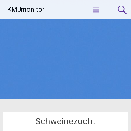
Zum
KMUmonitor
Inhalt
springen
Schweinezucht