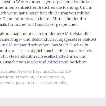
ie besten Wettervorhersagen, ergab eine Studie laut
ernehmen zahlreicher Branchen die Planung. Und in
ch wenn ganz lange her: ein Beitrag von mir
bei
. Damit können auch kleine Mittelständler ihre
amals
für faz.net
mit
Hans Esser
gesprochen.
sikomanagement auch für kleinere Mittelständler
s Sanierungs- und Restrukturierungsgesetzes StaRUG
 und Mittelstand
schreiben. Das StaRUG schreibt
ment vor – es ermöglicht auch außerinsolvenzliche
en für Geschäftsführer, Gesellschafterinnen und
en Ausgabe von
Markt und Mittelstand
berichtet.
anagement
,
Covid-19
,
Deepmind
,
Doping
,
EU-
lattform
,
Prävention
,
Restrukturierung
,
UG
,
Vorsorge
,
Wetterrisiken
,
Wetterrisiko
,