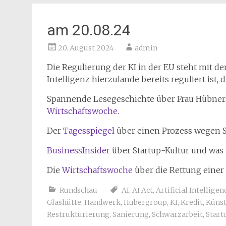
am 20.08.24
20. August 2024
admin
Die Regulierung der KI in der EU steht mit de
Intelligenz hierzulande bereits reguliert ist, d
Spannende Lesegeschichte über Frau Hübners l
Wirtschaftswoche
.
Der
Tagesspiegel
über einen Prozess wegen S
BusinessInsider
über Startup-Kultur und was 
Die
Wirtschaftswoche
über die Rettung einer 
Rundschau
AI
,
AI Act
,
Artificial Intelligen
Glashütte
,
Handwerk
,
Hubergroup
,
KI
,
Kredit
,
Künst
Restrukturierung
,
Sanierung
,
Schwarzarbeit
,
Start