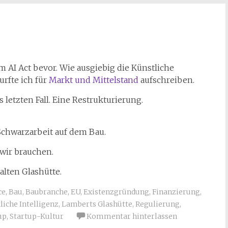
m AI Act bevor. Wie ausgiebig die Künstliche
urfte ich für
Markt und Mittelstand
aufschreiben.
etzten Fall. Eine Restrukturierung.
chwarzarbeit auf dem Bau.
wir brauchen.
alten Glashütte.
ce
,
Bau
,
Baubranche
,
EU
,
Existenzgründung
,
Finanzierung
,
liche Intelligenz
,
Lamberts Glashütte
,
Regulierung
,
up
,
Startup-Kultur
Kommentar hinterlassen