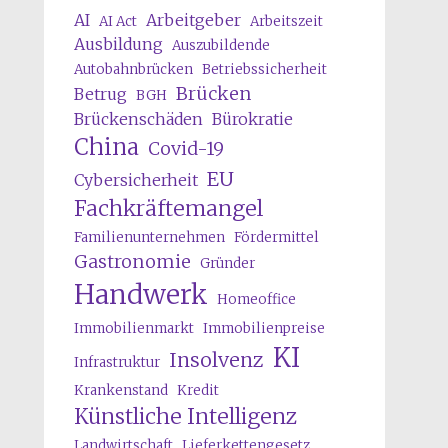
AI
Arbeitgeber
AI Act
Arbeitszeit
Ausbildung
Auszubildende
Autobahnbrücken
Betriebssicherheit
Brücken
Betrug
BGH
Brückenschäden
Bürokratie
China
Covid-19
EU
Cybersicherheit
Fachkräftemangel
Familienunternehmen
Fördermittel
Gastronomie
Gründer
Handwerk
Homeoffice
Immobilienmarkt
Immobilienpreise
KI
Insolvenz
Infrastruktur
Krankenstand
Kredit
Künstliche Intelligenz
Landwirtschaft
Lieferkettengesetz