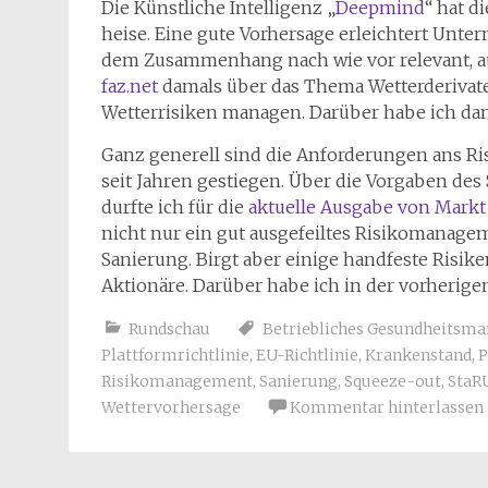
Die Künstliche Intelligenz „
Deepmind
“ hat d
heise. Eine gute Vorhersage erleichtert Unt
dem Zusammenhang nach wie vor relevant, au
faz.net
damals über das Thema Wetterderivate
Wetterrisiken managen. Darüber habe ich d
Ganz generell sind die Anforderungen ans Ri
seit Jahren gestiegen. Über die Vorgaben de
durfte ich für die
aktuelle Ausgabe von Markt
nicht nur ein gut ausgefeiltes Risikomanage
Sanierung. Birgt aber einige handfeste Risik
Aktionäre. Darüber habe ich in der vorherig
Rundschau
Betriebliches Gesundheitsm
Plattformrichtlinie
,
EU-Richtlinie
,
Krankenstand
,
P
Risikomanagement
,
Sanierung
,
Squeeze-out
,
StaR
Wettervorhersage
Kommentar hinterlassen