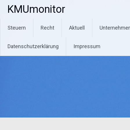
Zum
KMUmonitor
Inhalt
springen
Steuern
Recht
Aktuell
Unternehme
Datenschutzerklärung
Impressum